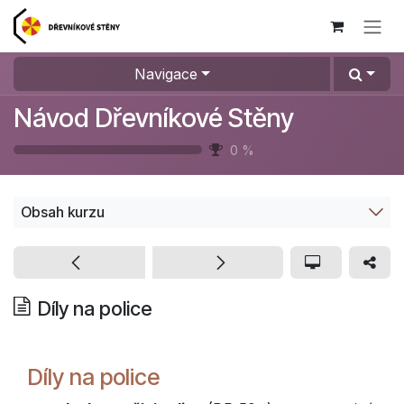
Přejít na obsah
Navigace
Návod Dřevníkové Stěny
0
%
Obsah kurzu
Díly na police
Díly na police