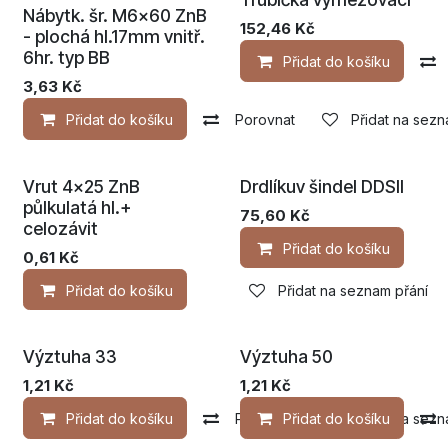
Nábytk. šr. M6x60 ZnB
152,46
Kč
- plochá hl.17mm vnitř.
6hr. typ BB
Přidat do košíku
3,63
Kč
Přidat do košíku
Porovnat
Přidat na sezn
Vrut 4x25 ZnB
Drdlíkuv šindel DDSII
půlkulatá hl.+
75,60
Kč
celozávit
Přidat do košíku
0,61
Kč
Přidat do košíku
Přidat na seznam přání
Výztuha 33
Výztuha 50
1,21
Kč
1,21
Kč
Přidat do košíku
Porovnat
Přidat do košíku
Přidat na sezn