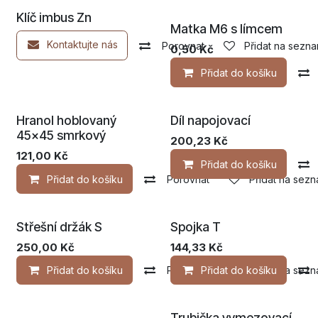
Novinka!
Klíč imbus Zn
Matka M6 s límcem
Kontaktujte nás
Porovnat
Přidat na sezna
0,50
Kč
Přidat do košíku
Hranol hoblovaný
Díl napojovací
45x45 smrkový
200,23
Kč
121,00
Kč
Přidat do košíku
Přidat do košíku
Porovnat
Přidat na sezn
Střešní držák S
Spojka T
250,00
Kč
144,33
Kč
Přidat do košíku
Porovnat
Přidat do košíku
Přidat na sezn
Trubička vymezovací