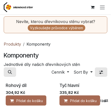
Skip to Content
Nevíte, kterou dřevníkovou stěnu vybrat?
Vyzkoušejte průvodce výběrem
Produkty
Komponenty
Komponenty
Jednotlivé díly našich dřevníkových stěn
Cenník
Sort By
Rohový díl
Tyč hlavní
304,92
Kč
335,82
Kč
Přidat do košíku
Přidat na seznam přání
Přidat do košíku