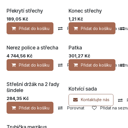
Překrytí střechy
Konec střechy
189,05
Kč
1,21
Kč
Přidat do košíku
Porovnat
Přidat do košíku
Přidat na sezn
Nerez police a střecha
Patka
4 744,56
Kč
301,27
Kč
Přidat do košíku
Porovnat
Přidat do košíku
Přidat na sezn
Střešní držák na 2 řady
Kotvící sada
šindele
284,35
Kč
Kontaktujte nás
Přidat do košíku
Porovnat
Přidat na sezn
Trubička mezikus