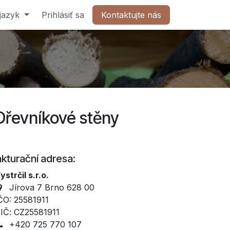
jazyk
Kontaktujte nás
Prihlásiť sa
Kontaktujte nás
Dřevníkové stěny
kturační adresa:
ystrčil s.r.o.
Jírova 7 Brno 628 00
ČO: 25581911
IČ: CZ25581911
+420 725 770 107