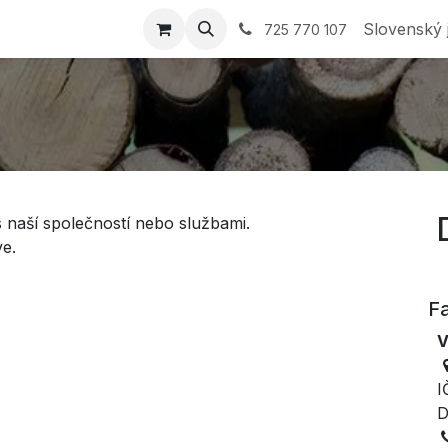
 výběrem
Obchod
Nabídka
Reference
Společnost
Slovenský 
725 770 107
s naší společností nebo službami.
e.
Fa
V
I
D