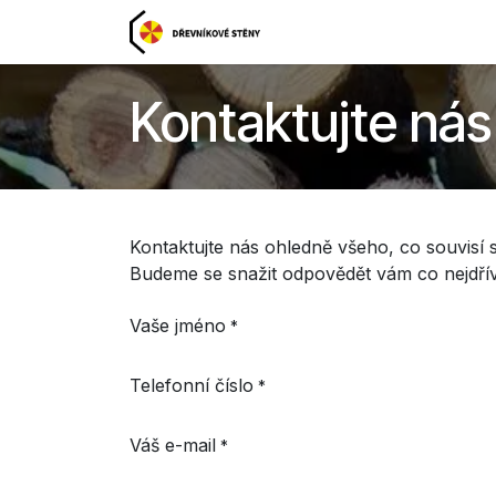
Skip to Content
Domov
🧭 Průvodce
Kontaktujte nás
Kontaktujte nás ohledně všeho, co souvisí 
Budeme se snažit odpovědět vám co nejdřív
Vaše jméno
*
Telefonní číslo
*
Váš e-mail
*