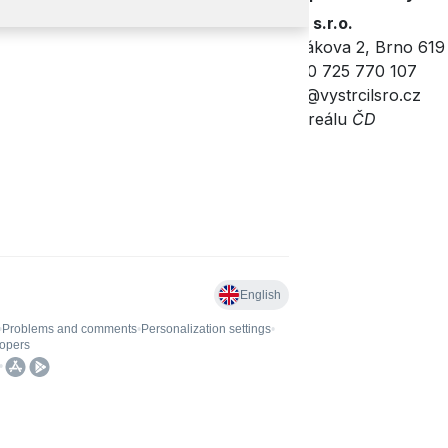
Vystrčil s.r.o.
Řehákova 2, Brno 619
+420 725 770 107
info@vystrcilsro.cz
Jsme v areálu
ČD