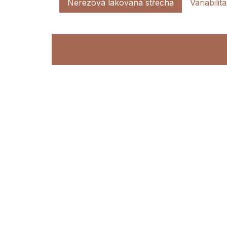
Nerezová lakovaná střecha
Variabilita
Nerezová lakova
Představujeme vám naši NEREZ
STŘECHU. Pro Dřevníkové stěny s
můžete vybírat hned ze 4 variant tét
můžete nejen hloubku 33cm nebo 5
sklon střechy.