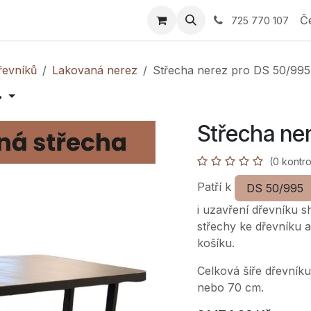
 Průvodce výběrem
E-shop
Nabídka
Reference
Sp
Č
725 770 107
řevníků
Lakovaná nerez
Střecha nerez pro DS 50/995

Střecha ne
(0 kontro
Patří k
DS 50/995
i uzavření dřevníku s
střechy ke dřevníku a
košíku.
Celková šíře dřevník
nebo 70 cm.