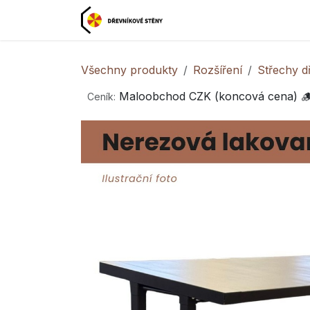
Přejít na obsah
Domovská stránka

Všechny produkty
Rozšíření
Střechy d
Maloobchod CZK (koncová cena) 
Ceník: