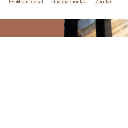
Kvalitní materiál
Snadná montáž
Záruka
ná střecha
OVOU LAKOVANOU
 označením 33/xxx
o střechy. Navolit si
0 cm, ale taktéž