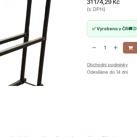
31 174,29
Kč
(s DPH)
✅ Vyrobeno v ČR
🚚 D
Obchodní podmínky
Odesíláme do 14 dní