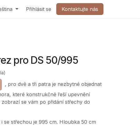
olečnost
eština
Přihlásit se
Kontaktujte nás
Kontaktujte nás
rez pro DS 50/995
la)
, pro dvě a tři patra je nezbytné objednat
hora, které konstrukčně řeší upevnění
 zobrazí se vám po přidání střechy do
u i se střechou je 995 cm. Hloubka 50 cm