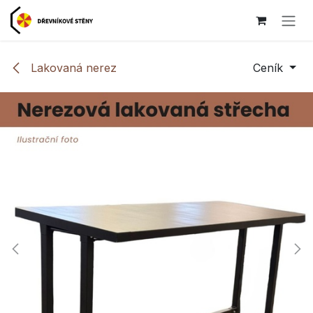
Přejít na obsah
Lakovaná nerez
Ceník