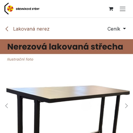
Přejít na obsah
Lakovaná nerez
Ceník