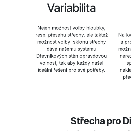
Variabilita
Nejen možnost volby hloubky,
resp. přesahu střechy, ale taktéž
Na kv
možnost volby sklonu střechy
a pr
dává našemu systému
možné
Dřevníkových stěn opravdovou
nerez
volnost, tak aby každý našel
s
ideální řešení pro své potřeby.
nákla
pře
Střecha pro D