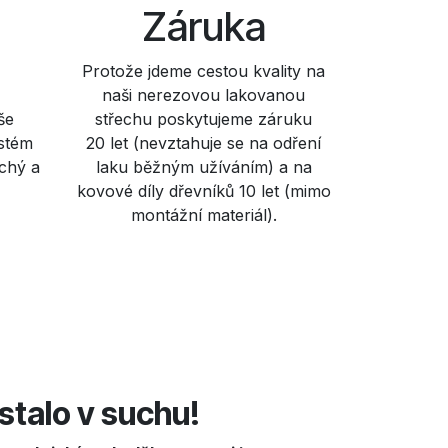
Záruka
Protože jdeme cestou kvality na
naši nerezovou lakovanou
še
střechu poskytujeme záruku
stém
20 let (nevztahuje se na odření
uchý a
laku běžným užíváním) a na
kovové díly dřevníků 10 let (mimo
montážní materiál).
stalo v suchu!