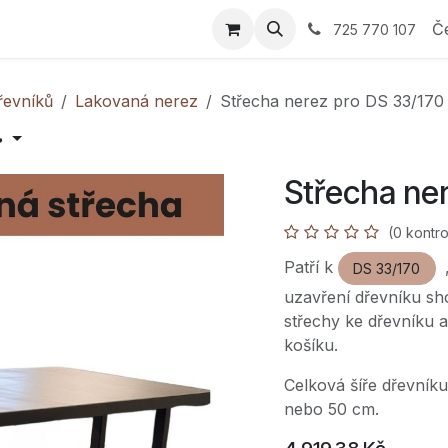
 Průvodce výběrem
E-shop
Nabídka
Reference
Sp
Č
725 770 107
řevníků
Lakovaná nerez
Střecha nerez pro DS 33/170

Střecha ne
(0 kontro
Patří k
,
DS 33/170
uzavření dřevníku sh
střechy ke dřevníku a
košíku.
Celková šíře dřevníku
nebo 50 cm.