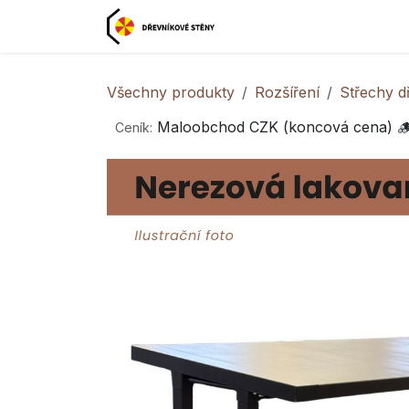
Přejít na obsah
Domovská stránka

Všechny produkty
Rozšíření
Střechy d
Maloobchod CZK (koncová cena) 
Ceník: