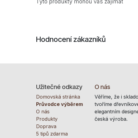
Tyto produkty mohou vás zajímat
Hodnocení zákazníků
Užitečné odkazy
O nás
Domovská stránka
Věříme, že i sklad
Průvodce výběrem
tvoříme dřevníkové
O nás
elegantním designe
Produkty
česká výroba.
Doprava
5 tipů zdarma