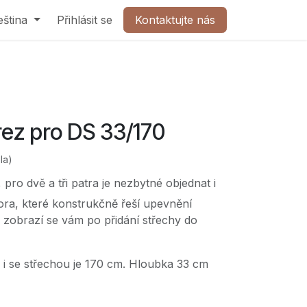
olečnost
eština
Přihlásit se
Kontaktujte nás
Kontaktujte nás
rez pro DS 33/170
la)
 pro dvě a tři patra je nezbytné objednat i
ora, které konstrukčně řeší upevnění
 zobrazí se vám po přidání střechy do
 i se střechou je 170 cm. Hloubka 33 cm