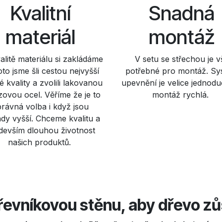
Kvalitní
Snadná
materiál
montáž
alitě materiálu si zakládáme
V setu se střechou je v
oto jsme šli cestou nejvyšší
potřebné pro montáž. Sy
 kvality a zvolili lakovanou
upevnění je velice jednod
ovou ocel. Věříme že je to
montáž rychlá.
právná volba i když jsou
dy vyšší. Chceme kvalitu a
devším dlouhou životnost
našich produktů.
řevníkovou stěnu, aby dřevo zů