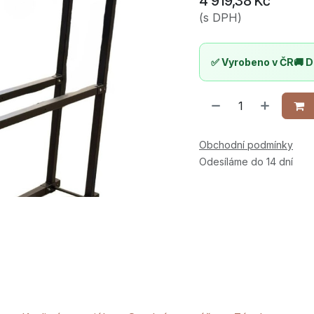
4 919,38
Kč
(s DPH)
✅ Vyrobeno v ČR
🚚 D
Obchodní podmínky
Odesíláme do 14 dní