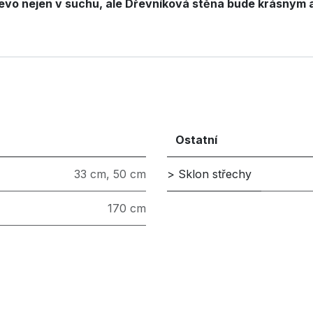
evo nejen v suchu, ale Dřevníková stěna bude krásným 
Ostatní
33 cm
,
50 cm
> Sklon střechy
170 cm