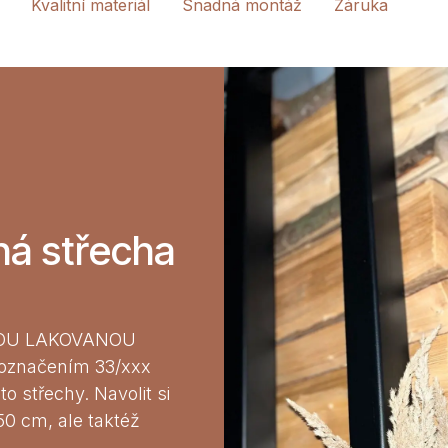
Kvalitní materiál
Snadná montáž
Záruka
ná střecha
OVOU LAKOVANOU
 označením 33/xxx
o střechy. Navolit si
0 cm, ale taktéž