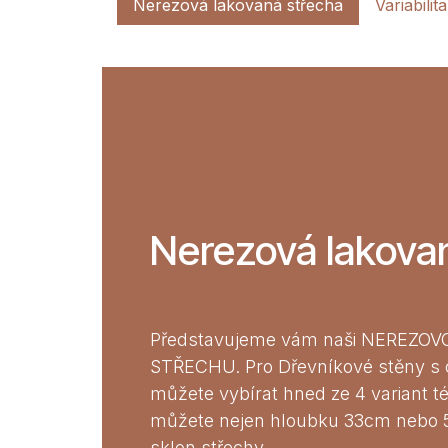
Nerezová lakovaná střecha
Variabilita
Nerezová lakova
Představujeme vám naši NEREZ
STŘECHU. Pro Dřevníkové stěny s
můžete vybírat hned ze 4 variant tét
můžete nejen hloubku 33cm nebo 5
sklon střechy.