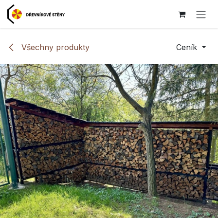
Přejít na obsah
Všechny produkty
Ceník