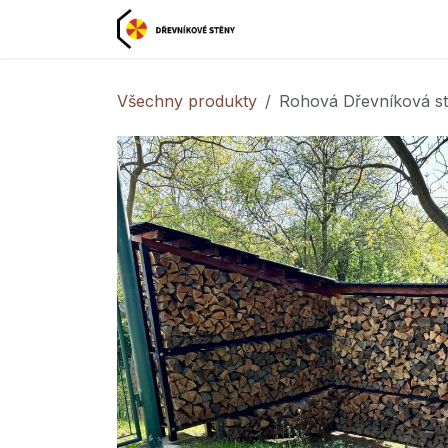
Přejít na obsah
Domovská stránka

Všechny produkty
Rohová Dřevníková st