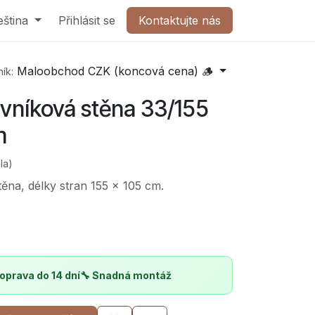
olečnost
eština
Přihlásit se
Kontaktujte nás
Kontaktujte nás
Maloobchod CZK (koncová cena) 🪵
ík:
vníková stěna 33/155
m
la)
ěna, délky stran 155 x 105 cm.
oprava do 14 dní
🔧 Snadná montáž