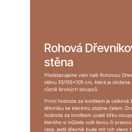
Rohová Dřevníko
stěna
Představujeme vám naši Rohovou Dře
stěnu 33/155x105 cm, která je složena
různě širokých sloupců.
První hodnota za lomítkem je celková š
dřevníku ke kterému stojíme čelem. Dr
hodnota za lomítkem uvádí šířku sloup
kterého si můžete volit levou či pravou
resp. jestli dřevník bude mít roh vlevo