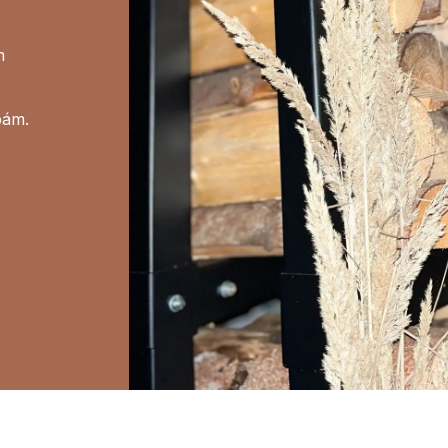
m
bám.