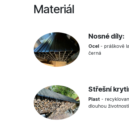
Materiál
Nosné díly:
Ocel
- práškově l
černá
Střešní kryt
Plast
- recyklovan
dlouhou životnost