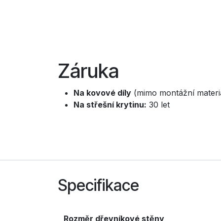
Záruka
Na kovové díly
(mimo montážní materiál
Na střešní krytinu:
30 let
Specifikace
Rozměr dřevníkové stěny