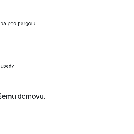
eba pod pergolu
ousedy
Vašemu domovu.