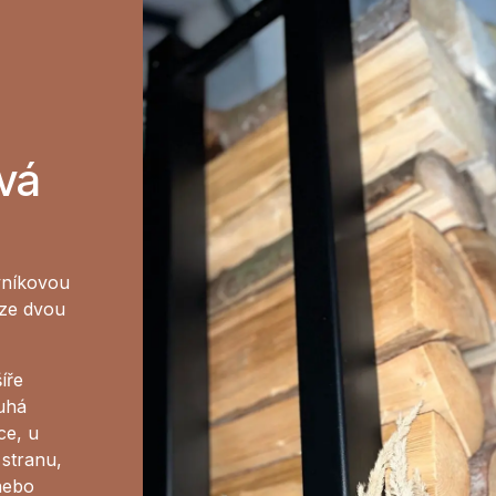
vá
vníkovou
 ze dvou
íře
uhá
ce, u
 stranu,
 nebo