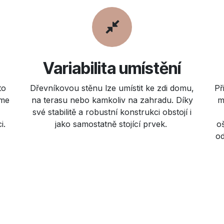
Variabilita umístění
to
Dřevníkovou stěnu lze umístit ke zdi domu,
Př
áme
na terasu nebo kamkoliv na zahradu. Díky
m
své stabilitě a robustní konstrukci obstojí i
i.
jako samostatně stojící prvek.
oš
od