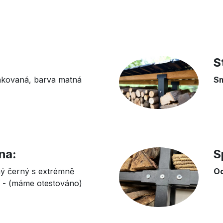
S
akovaná, barva matná
S
ina:
S
ý černý s extrémně
Oc
í - (máme otestováno)