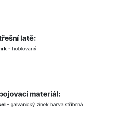
třešní latě:
mrk
- hoblovaný
pojovací materiál:
el
- galvanický zinek barva stříbrná