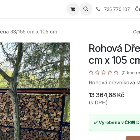
 Průvodce výběrem
E-shop
Nabídka
Reference
Sp
Č
725 770 107
ěna 33/155 cm x 105 cm
Cen
Rohová Dře
cm x 105 c
(0 kontro
Rohová dřevníková st
13 364,68
Kč
(s DPH)
✅ Vyrobeno v ČR
🚚 D