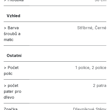
Vzhled
> Barva
Stříbrné
,
Černé
šroubů a
matic
Ostatní
> Počet
1 police
,
2 police
polic
> počet
2 patra
pater pro
dřevo
Značka
Dřevníkové Stěny