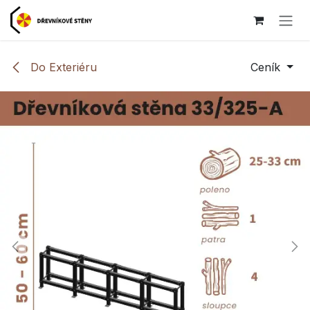
Přejít na obsah
Do Exteriéru
Ceník