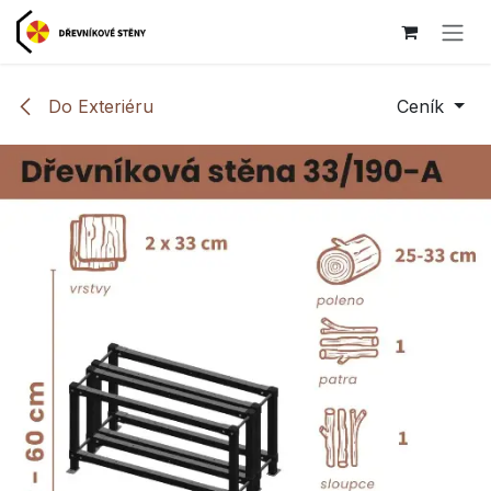
Přejít na obsah
Do Exteriéru
Ceník