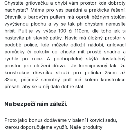
Chystáte grilovačku a chybí vám prostor kde dobroty
nachystat? Máme pro vás parádní a praktické řešení.
Dřevník s barovým pultem má oproti běžným stolům
vyvýšenou plochu a vy se tak při chystání nemusíte
hrbit. Pult je vy výšce 100 či 110cm, dle toho jak si
nastavíte při stavbě patky. Navíc má úložný prostor v
podobě police, kde můžete odložit nádobí, grilovací
pomůcky či cokoliv co chcete mít prostě snadno a
rychle po ruce. A pochopitelně skýtá dostatečný
prostor pro uložení dřeva. Je koncipovaný tak, že
konstrukce dřevníku slouží pro polínka 25cm až
33cm, přičemž samotný pult má kolem konstrukce
přesah, aby se u něj dalo dobře stát.
Na bezpečí nám záleží.
Proto jako bonus dodáváme v balení i kotvící sadu,
kterou doporučujeme využít. Naše produkty