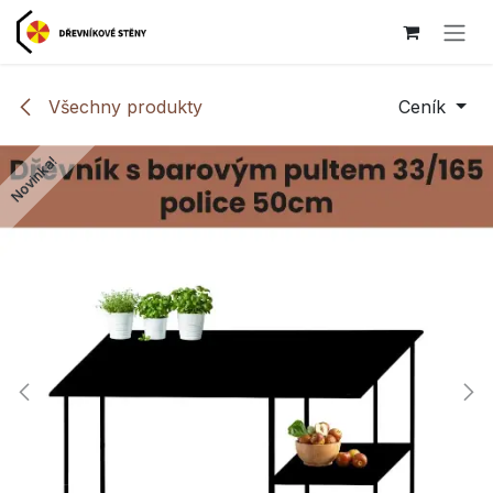
Přejít na obsah
Všechny produkty
Ceník
Novinka!
Novinka!