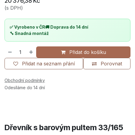
20 376,38
Kč
(s DPH)
✅ Vyrobeno v ČR
🚚 Doprava do 14 dní
🔧 Snadná montáž
Přidat do košíku
Přidat na seznam přání
Porovnat
Obchodní podmínky
Odesíláme do 14 dní
Dřevník s barovým pultem 33/165