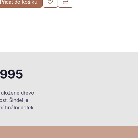
Přidat do košíku
/995
 uložené dřevo
t. Šindel je
 finální dotek.