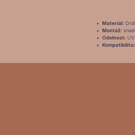
Materiál:
Drdl
Montáž:
snadn
Odolnost:
UV 
Kompatibilita: