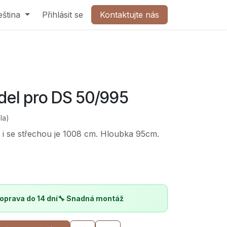
olečnost
eština
Přihlásit se
Kontaktujte nás
Kontaktujte nás
ndel pro DS 50/995
la)
u i se střechou je 1008 cm. Hloubka 95cm.
oprava do 14 dní
🔧 Snadná montáž