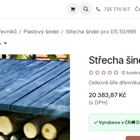
 Průvodce výběrem
E-shop
Nabídka
Reference
Sp
Č
725 770 107
řevníků
Plastový šindel
Střecha šindel pro DS 50/995

Střecha ši
(0 kontro
Celková šíře dřevník
20 383,87
Kč
(s DPH)
✅ Vyrobeno v ČR
🚚 D