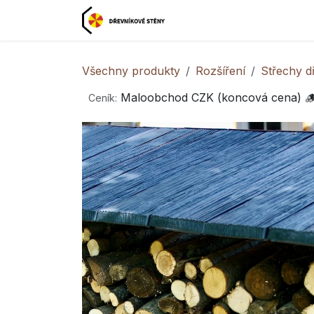
Přejít na obsah
Domovská stránka

Všechny produkty
Rozšíření
Střechy d
Maloobchod CZK (koncová cena) 
Ceník: