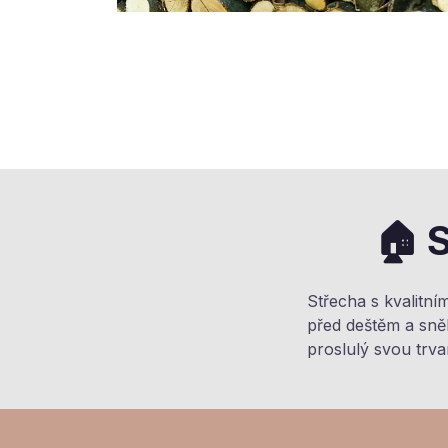
🏠 
Střecha s kvalitn
před deštěm a sněh
proslulý svou trva