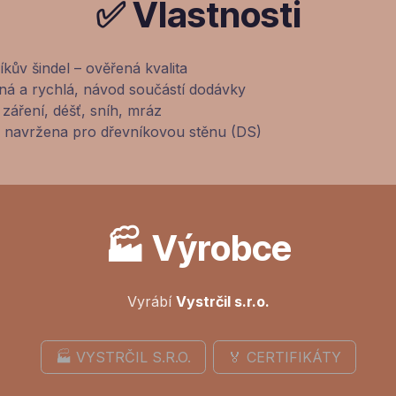
✅ Vlastnosti
íkův šindel – ověřená kvalita
á a rychlá, návod součástí dodávky
záření, déšť, sníh, mráz
navržena pro dřevníkovou stěnu (DS)
🏭 Výrobce
Vyrábí
Vystrčil s.r.o.
🏭 VYSTRČIL S.R.O.
🏅 CERTIFIKÁTY