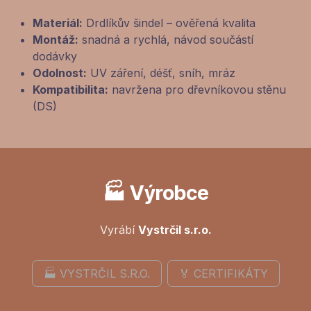
Materiál:
Drdlíkův šindel – ověřená kvalita
Montáž:
snadná a rychlá, návod součástí
dodávky
Odolnost:
UV záření, déšť, sníh, mráz
Kompatibilita:
navržena pro dřevníkovou stěnu
(DS)
🏭 Výrobce
Vyrábí
Vystrčil s.r.o.
🏭 VYSTRČIL S.R.O.
🏅 CERTIFIKÁTY