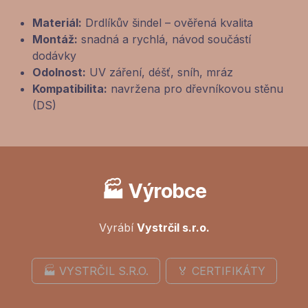
Materiál:
Drdlíkův šindel – ověřená kvalita
Montáž:
snadná a rychlá, návod součástí
dodávky
Odolnost:
UV záření, déšť, sníh, mráz
Kompatibilita:
navržena pro dřevníkovou stěnu
(DS)
🏭 Výrobce
Vyrábí
Vystrčil s.r.o.
🏭 VYSTRČIL S.R.O.
🏅 CERTIFIKÁTY