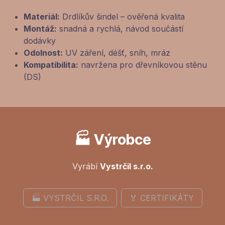
Materiál:
Drdlíkův šindel – ověřená kvalita
Montáž:
snadná a rychlá, návod součástí
dodávky
Odolnost:
UV záření, déšť, sníh, mráz
Kompatibilita:
navržena pro dřevníkovou stěnu
(DS)
🏭 Výrobce
Vyrábí
Vystrčil s.r.o.
🏭 VYSTRČIL S.R.O.
🏅 CERTIFIKÁTY