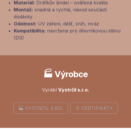
Materiál:
Drdlíkův šindel – ověřená kvalita
Montáž:
snadná a rychlá, návod součástí
dodávky
Odolnost:
UV záření, déšť, sníh, mráz
Kompatibilita:
navržena pro dřevníkovou stěnu
(DS)
🏭 Výrobce
Vyrábí
Vystrčil s.r.o.
🏭 VYSTRČIL S.R.O.
🏅 CERTIFIKÁTY