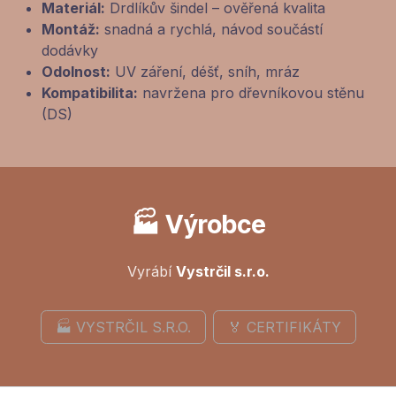
Materiál:
Drdlíkův šindel – ověřená kvalita
Montáž:
snadná a rychlá, návod součástí
dodávky
Odolnost:
UV záření, déšť, sníh, mráz
Kompatibilita:
navržena pro dřevníkovou stěnu
(DS)
🏭 Výrobce
Vyrábí
Vystrčil s.r.o.
🏭 VYSTRČIL S.R.O.
🏅 CERTIFIKÁTY