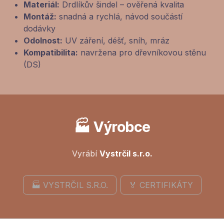
Materiál:
Drdlíkův šindel – ověřená kvalita
Montáž:
snadná a rychlá, návod součástí
dodávky
Odolnost:
UV záření, déšť, sníh, mráz
Kompatibilita:
navržena pro dřevníkovou stěnu
(DS)
🏭 Výrobce
Vyrábí
Vystrčil s.r.o.
🏭 VYSTRČIL S.R.O.
🏅 CERTIFIKÁTY