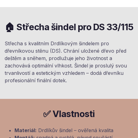
🏠 Střecha šindel pro DS 33/115
Střecha s kvalitním Drdlíkovým šindelem pro
dřevníkovou stěnu (DS). Chrání uložené dřevo před
deštěm a sněhem, prodlužuje jeho životnost a
zachovává optimální vlhkost. Šindel je proslulý svou
trvanlivostí a estetickým vzhledem – dodá dřevníku
profesionální finální dotek.
✅ Vlastnosti
Materiál:
Drdlíkův šindel – ověřená kvalita
Montáž:
snadná a rychlá, návod součástí