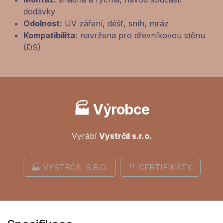
dodávky
Odolnost:
UV záření, déšť, sníh, mráz
Kompatibilita:
navržena pro dřevníkovou stěnu
(DS)
🏭 Výrobce
Vyrábí
Vystrčil s.r.o.
🏭 VYSTRČIL S.R.O.
🏅 CERTIFIKÁTY