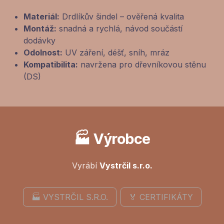
Materiál:
Drdlíkův šindel – ověřená kvalita
Montáž:
snadná a rychlá, návod součástí
dodávky
Odolnost:
UV záření, déšť, sníh, mráz
Kompatibilita:
navržena pro dřevníkovou stěnu
(DS)
🏭 Výrobce
Vyrábí
Vystrčil s.r.o.
🏭 VYSTRČIL S.R.O.
🏅 CERTIFIKÁTY