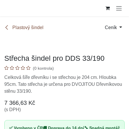
Přejít na obsah
Plastový šindel
Ceník
Střecha šindel pro DDS 33/190
(0 kontrola)
Celková šíře dřevníku i se střechou je 204 cm. Hloubka
95cm. Tato střecha je určena pro DVOJITOU
Dřevníkovou stěnu 33/190.
7 366,63
Kč
(s DPH)
✅ Vyrobeno v ČR
🚚 Doprava do 14 dní