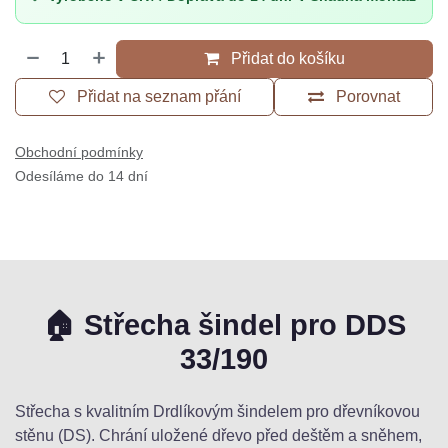
🔧 Snadná montáž
Přidat do košíku
Přidat na seznam přání
Porovnat
Obchodní podmínky
Odesíláme do 14 dní
🏠 Střecha šindel pro DDS
33/190
Střecha s kvalitním Drdlíkovým šindelem pro