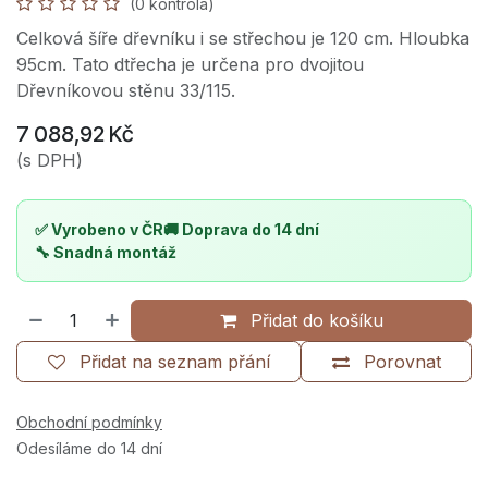
(0 kontrola)
Celková šíře dřevníku i se střechou je 120 cm. Hloubka
95cm. Tato dtřecha je určena pro dvojitou
Dřevníkovou stěnu 33/115.
7 088,92
Kč
(s DPH)
✅ Vyrobeno v ČR
🚚 Doprava do 14 dní
🔧 Snadná montáž
Přidat do košíku
Přidat na seznam přání
Porovnat
Obchodní podmínky
Odesíláme do 14 dní