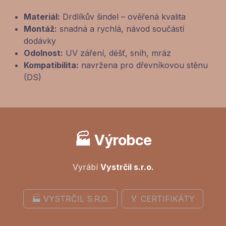
Materiál:
Drdlíkův šindel – ověřená kvalita
Montáž:
snadná a rychlá, návod součástí
dodávky
Odolnost:
UV záření, déšť, sníh, mráz
Kompatibilita:
navržena pro dřevníkovou stěnu
(DS)
🏭 Výrobce
Vyrábí
Vystrčil s.r.o.
🏭 VYSTRČIL S.R.O.
🏅 CERTIFIKÁTY