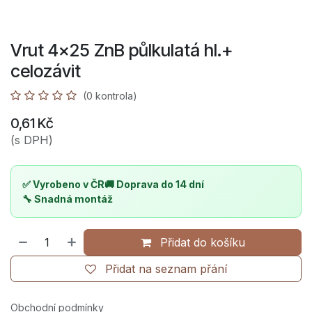
Vrut 4x25 ZnB půlkulatá hl.+
celozávit
(0 kontrola)
0,61
Kč
(s DPH)
✅ Vyrobeno v ČR
🚚 Doprava do 14 dní
🔧 Snadná montáž
Přidat do košíku
Přidat na seznam přání
Obchodní podmínky