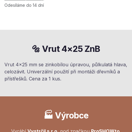
Odesíláme do 14 dní
🔩 Vrut 4×25 ZnB
Vrut 4×25 mm se zinkobílou úpravou, půlkulatá hlava,
celozávit. Univerzální použití při montáži dřevníků a
přístřešků. Cena za 1 kus.
🏭 Výrobce
Vyrábí
Vystrčil s.r.o.
pod značkou
ProSHOWto
.