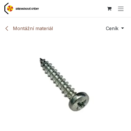
Přejít na obsah
Montážní materiál
Ceník