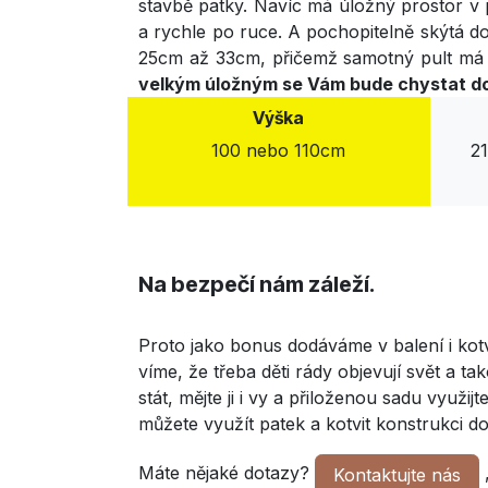
stavbě patky. Navíc má úložný prostor v 
a rychle po ruce. A pochopitelně skýtá d
25cm až 33cm, přičemž samotný pult má k
velkým úložným se Vám bude chystat dobř
Výška
100 nebo 110cm
2
Na bezpečí nám záleží.
Proto jako bonus dodáváme v balení i kotv
víme, že třeba děti rády objevují svět a 
stát, mějte ji i vy a přiloženou sadu využ
můžete využít patek a kotvit konstrukci 
Máte nějaké dotazy?
Kontaktujte nás