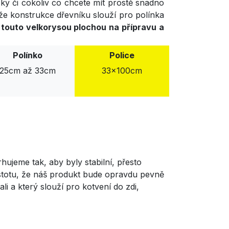
ky či cokoliv co chcete mít prostě snadno
že konstrukce dřevníku slouží pro polínka
 touto velkorysou plochou na přípravu a
Polínko
Police
25cm až 33cm
33x100cm
ujeme tak, aby byly stabilní, přesto
jistotu, že náš produkt bude opravdu pevně
li a který slouží pro kotvení do zdi,