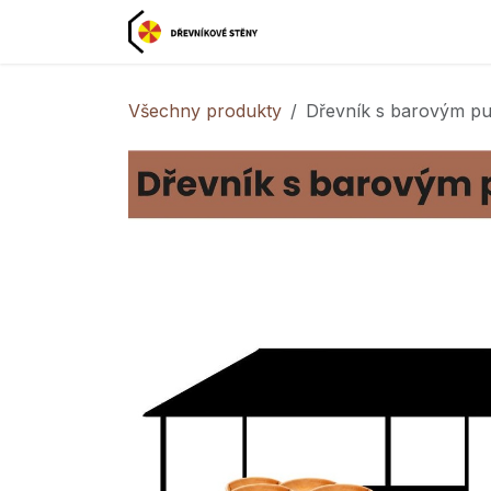
Přejít na obsah
Domovská stránka

Všechny produkty
Dřevník s barovým pu