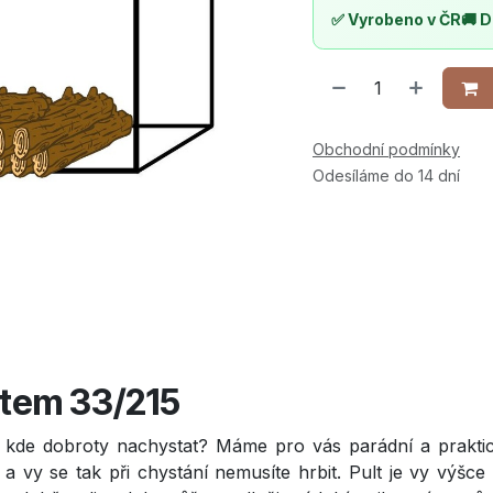
✅ Vyrobeno v ČR
🚚 D
Obchodní podmínky
Odesíláme do 14 dní
ltem 33/215
r kde dobroty nachystat? Máme pro vás parádní a prakti
vy se tak při chystání nemusíte hrbit. Pult je vy výšce 10