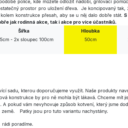
podobě police, kde můžete odložit nádobí, grilovací pomůc
ostatečný prostor pro uložení dřeva. Je koncipovaný tak, 
olem konstrukce přesah, aby se u něj dalo dobře stát.
S
e jak rodinná akce, tak i akce pro více účastníků.
Šířka
Hloubka
15cm - 2x sloupec 100cm
50cm
ící sadu, kterou doporučujeme využít. Naše produkty navrh
taková konstrukce by pro ně mohla být lákavá. Chceme mít 
ijte. A pokud vám nevyhovuje způsob kotvení, který jsme doda
do země.
​Patky jsou pro tuto variantu nachystány.
, rádi poradíme.