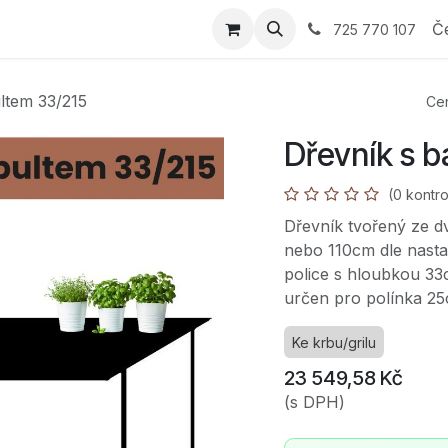
 Průvodce výběrem
E-shop
Nabídka
Reference
Sp
Č
725 770 107
ltem 33/215
Cen
Dřevník s 
(0 kontro
Dřevník tvořený ze d
nebo 110cm dle nasta
police s hloubkou 33c
určen pro polínka 2
Ke krbu/grilu
23 549,58
Kč
(s DPH)