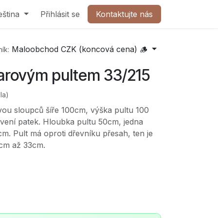
olečnost
eština
Přihlásit se
Kontaktujte nás
Kontaktujte nás
Maloobchod CZK (koncová cena) 🪵
ík:
barovým pultem 33/215
la)
vou sloupců šíře 100cm, výška pultu 100
vení patek. Hloubka pultu 50cm, jedna
m. Pult má oproti dřevníku přesah, ten je
5cm až 33cm.