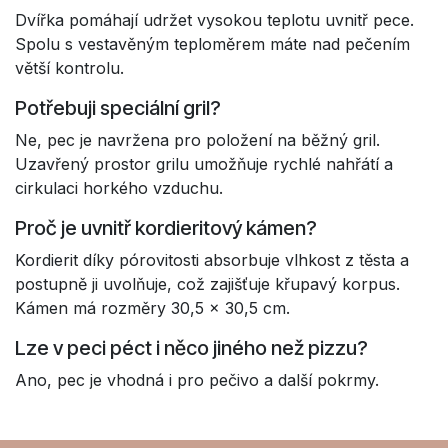
Dvířka pomáhají udržet vysokou teplotu uvnitř pece.
Spolu s vestavěným teploměrem máte nad pečením
větší kontrolu.
Potřebuji speciální gril?
Ne, pec je navržena pro položení na běžný gril.
Uzavřený prostor grilu umožňuje rychlé nahřátí a
cirkulaci horkého vzduchu.
Proč je uvnitř kordieritový kámen?
Kordierit díky pórovitosti absorbuje vlhkost z těsta a
postupně ji uvolňuje, což zajišťuje křupavý korpus.
Kámen má rozměry 30,5 x 30,5 cm.
Lze v peci péct i něco jiného než pizzu?
Ano, pec je vhodná i pro pečivo a další pokrmy.