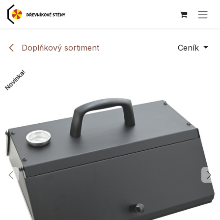
Přejít na obsah
Doplňkový sortiment
Ceník
Novinka!
Novinka!