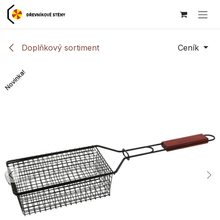
Přejít na obsah
Doplňkový sortiment
Ceník
Novinka!
Novinka!