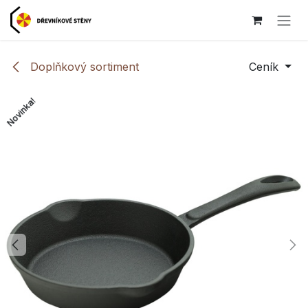
Přejít na obsah
Doplňkový sortiment
Ceník
Novinka!
Novinka!