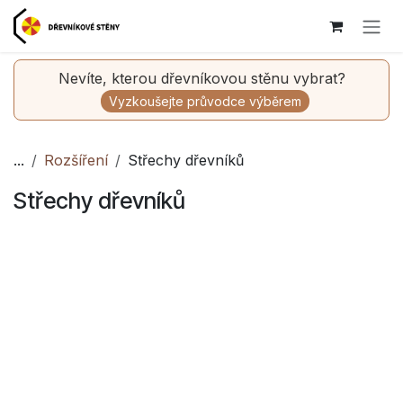
Skip to Content
Nevíte, kterou dřevníkovou stěnu vybrat?
Vyzkoušejte průvodce výběrem
...
Rozšíření
Střechy dřevníků
Střechy dřevníků