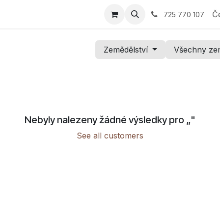
 Průvodce výběrem
E-shop
Nabídka
Reference
Sp
Č
725 770 107
Zemědělství
Všechny ze
Nebyly nalezeny žádné výsledky pro „
"
See all customers