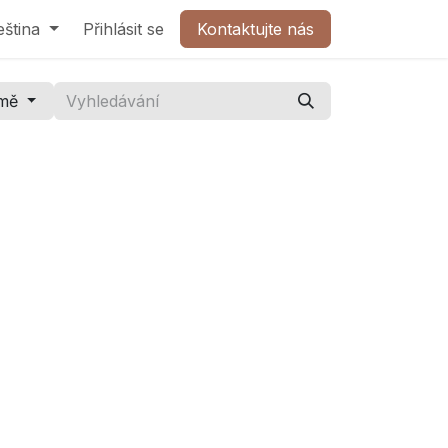
olečnost
eština
Přihlásit se
Kontaktujte nás
Kontaktujte nás
mě