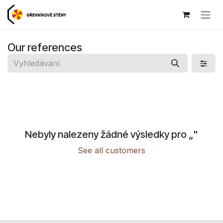
Přejít na obsah
Our references
Nebyly nalezeny žádné výsledky pro „
"
See all customers