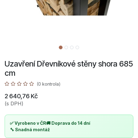
Uzavření Dřevníkové stěny shora 685
cm
(0 kontrola)
2 640,76
Kč
(s DPH)
✅ Vyrobeno v ČR
🚚 Doprava do 14 dní
🔧 Snadná montáž