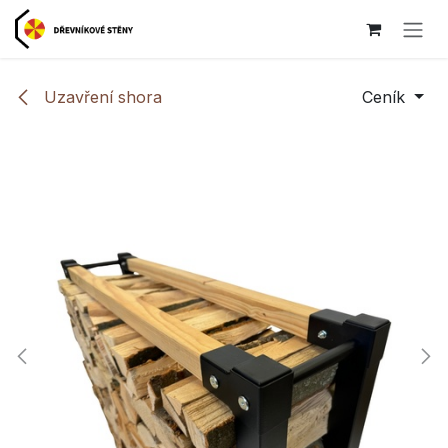
Přejít na obsah
Uzavření shora
Ceník