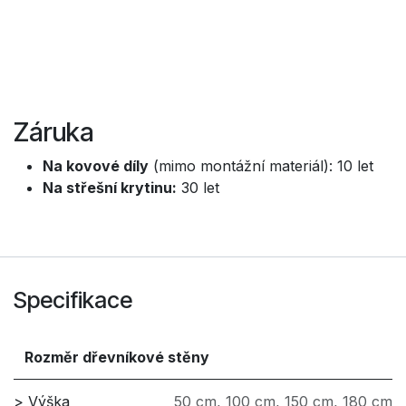
Záruka
Na kovové díly
(mimo montážní materiál): 10 let
Na střešní krytinu:
30 let
Specifikace
Rozměr dřevníkové stěny
> Výška
50 cm
,
100 cm
,
150 cm
,
180 cm