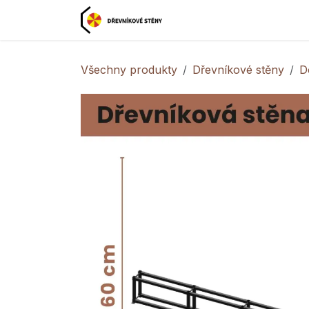
Přejít na obsah
Domovská stránka

Všechny produkty
Dřevníkové stěny
D