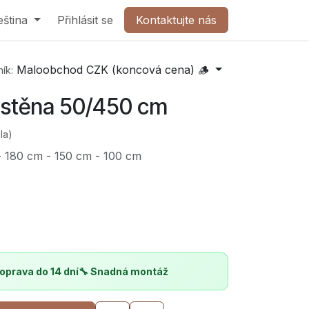
olečnost
eština
Přihlásit se
Kontaktujte nás
Kontaktujte nás
Maloobchod CZK (koncová cena) 🪵
ík:
 stěna 50/450 cm
la)
- 180 cm - 150 cm - 100 cm
oprava do 14 dní
🔧 Snadná montáž