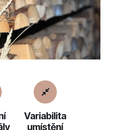
ní
Variabilita
ály
umístění