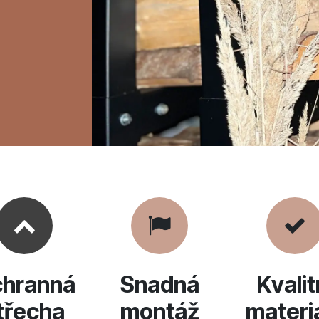
hranná
Snadná
Kvalit
třecha
montáž
materi