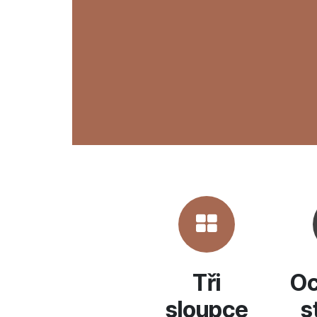
Tři
Oc
sloupce
s