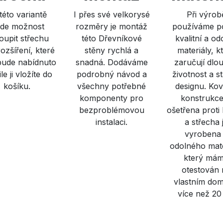
 této variantě
I přes své velkorysé
Při výrob
de možnost
rozměry je montáž
používáme p
oupit střechu
této Dřevníkové
kvalitní a od
rozšíření, které
stěny rychlá a
materiály, k
ude nabídnuto
snadná. Dodáváme
zaručují dlo
le ji vložíte do
podrobný návod a
životnost a st
košíku.
všechny potřebné
designu. Ko
komponenty pro
konstrukce
bezproblémovou
ošetřena proti
instalaci.
a střecha 
vyrobena
odolného mate
který má
otestován 
vlastním dom
více než 20 