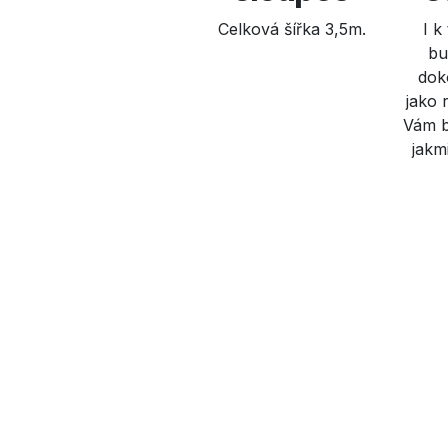
Celková šířka 3,5m.
I k
bu
dok
jako 
Vám b
jakmi