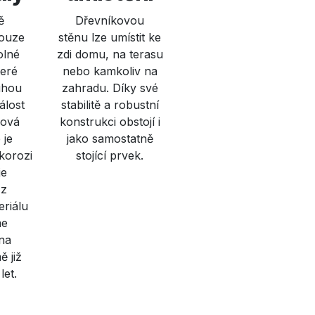
ě
Dřevníkovou
ouze
stěnu lze umístit ke
olné
zdi domu, na terasu
teré
nebo kamkoliv na
uhou
zahradu. Díky své
álost
stabilitě a robustní
vová
konstrukci obstojí i
 je
jako samostatně
 korozi
stojící prvek.
je
 z
riálu
me
na
ě již
let.