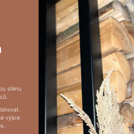
a
ou stěnu
pců.
binovat.
né výšce
o.