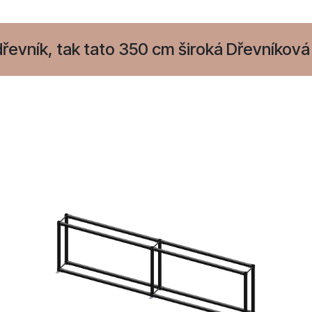
řevník, tak tato 350 cm široká Dřevníková 