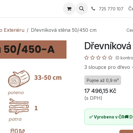
 Průvodce výběrem
E-shop
Nabídka
Reference
Sp
Č
725 770 107
o Exteriéru
Dřevníková stěna 50/450 cm
Cen
Dřevníková
(0 kontro
3 sloupce pro dřevo 
Pojme až 0,9 m³
17 496,15
Kč
(s DPH)
✅ Vyrobeno v ČR
🚚 D