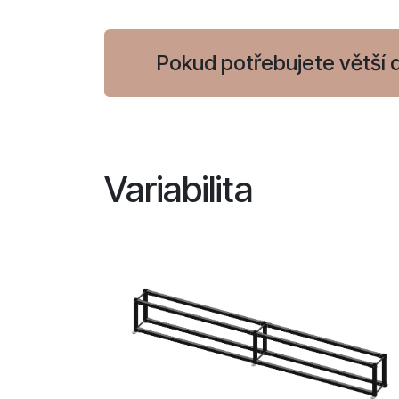
Pokud potřebujete větší d
Variabilita