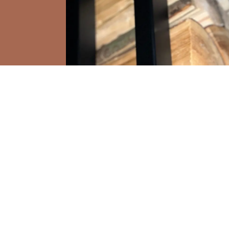
a
ou stěnu
oupců.
né výšce
o.