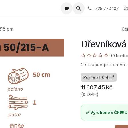
 Průvodce výběrem
E-shop
Nabídka
Reference
Sp
Č
725 770 107
215 cm
Cen
Dřevníková
(0 kontro
2 sloupce pro dřevo 
Pojme až 0,4 m³
11 607,45
Kč
(s DPH)
✅ Vyrobeno v ČR
🚚 D