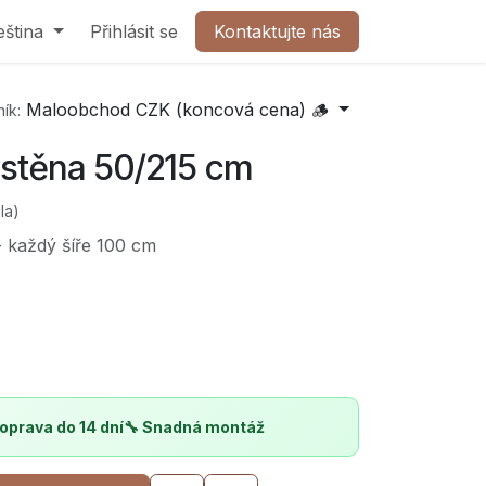
olečnost
eština
Přihlásit se
Kontaktujte nás
Kontaktujte nás
Maloobchod CZK (koncová cena) 🪵
ík:
 stěna 50/215 cm
la)
- každý šíře 100 cm
oprava do 14 dní
🔧 Snadná montáž