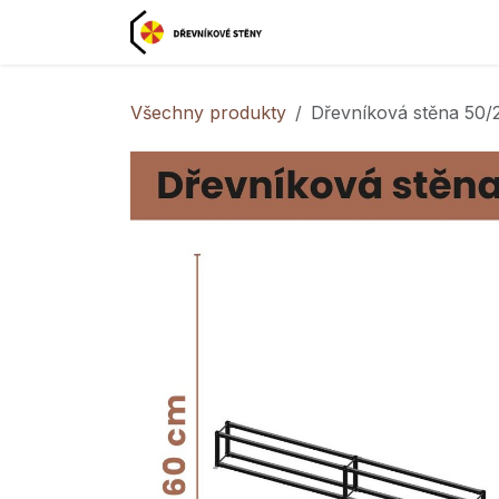
Přejít na obsah
Domovská stránka

Všechny produkty
Dřevníková stěna 50/