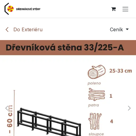
Přejít na obsah
Do Exteriéru
Ceník