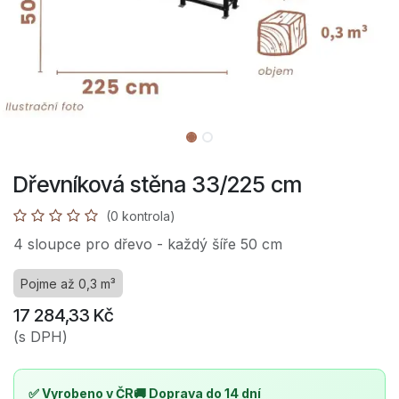
Dřevníková stěna 33/225 cm
(0 kontrola)
4 sloupce pro dřevo - každý šíře 50 cm
Pojme až 0,3 m³
17 284,33
Kč
(s DPH)
✅ Vyrobeno v ČR
🚚 Doprava do 14 dní