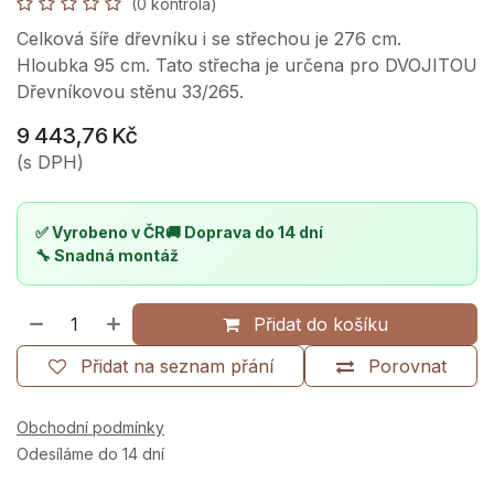
(0 kontrola)
Celková šíře dřevníku i se střechou je 276 cm.
Hloubka 95 cm. Tato střecha je určena pro DVOJITOU
Dřevníkovou stěnu 33/265.
9 443,76
Kč
(s DPH)
✅ Vyrobeno v ČR
🚚 Doprava do 14 dní
🔧 Snadná montáž
Přidat do košíku
Přidat na seznam přání
Porovnat
Obchodní podmínky
Odesíláme do 14 dní