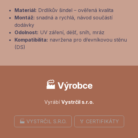
Materiál:
Drdlíkův šindel – ověřená kvalita
Montáž:
snadná a rychlá, návod součástí
dodávky
Odolnost:
UV záření, déšť, sníh, mráz
Kompatibilita:
navržena pro dřevníkovou stěnu
(DS)
🏭 Výrobce
Vyrábí
Vystrčil s.r.o.
🏭 VYSTRČIL S.R.O.
🏅 CERTIFIKÁTY