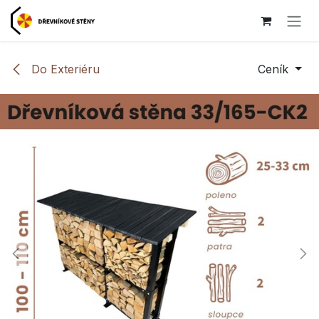
Přejít na obsah
Do Exteriéru
Ceník