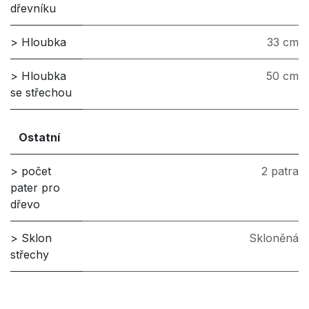
dřevníku
> Hloubka
33 cm
> Hloubka
50 cm
se střechou
Ostatní
> počet
2 patra
pater pro
dřevo
> Sklon
Skloněná
střechy