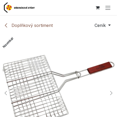
Přejít na obsah
Doplňkový sortiment
Ceník
Novinka!
Novinka!